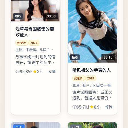
99:50
院线
浅草与雪国旅馆的潮
汐证人
纪录片
2024
主演：
宋康昊、易烊千玺
等
故事围绕一封迟到的信
99:13
独播
展开，旅途中的陌生人
逐一走入主线。配乐以
听见祖父的手表的人
95,855
8.0
爱情
低频弦乐打底，高潮段
纪录片
2018
落改用钢琴独奏，情绪
克制而有后劲。友情提
主演：
张译、冈田准一 等
示：部分镜头闪烁较
该片试图回答：当正义
快，光...
迟到，普通人是否仍有
资格选择原谅。影片后
95,701
8.9
惊悚
半段反转并非单纯惊
吓，而是推动人物完成
性格蜕变。若你对东亚
都市题材感兴趣，本片
日本
中国