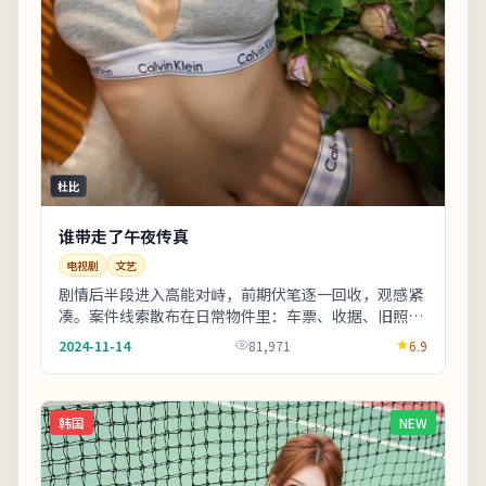
杜比
谁带走了午夜传真
电视剧
文艺
剧情后半段进入高能对峙，前期伏笔逐一回收，观感紧
凑。案件线索散布在日常物件里：车票、收据、旧照片
皆可能成为钥匙。上线之后口碑分化属正常现象，建
2024-11-14
81,971
6.9
议...
韩国
NEW