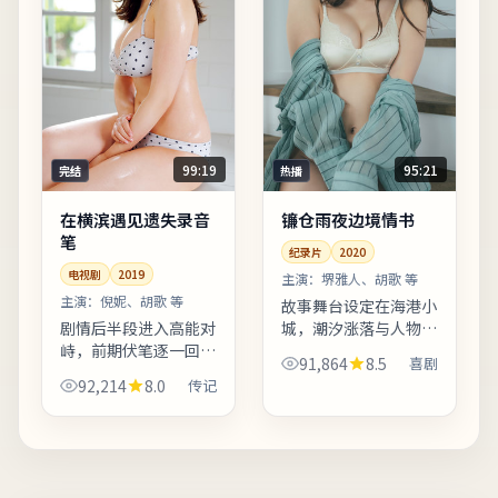
99:19
95:21
完结
热播
在横滨遇见遗失录音
镰仓雨夜边境情书
笔
纪录片
2020
电视剧
2019
主演：
堺雅人、胡歌 等
主演：
倪妮、胡歌 等
故事舞台设定在海港小
剧情后半段进入高能对
城，潮汐涨落与人物命
峙，前期伏笔逐一回
运形成隐性呼应。片中
91,864
8.5
喜剧
收，观感紧凑。爱情线
地名与季节意象反复出
92,214
8.0
传记
并非主轴，却在关键时
现，构成理解人物动机
刻改变主角的行动轨
的重要线索。欢迎在观
迹。欢迎在观影记录里
影记录里写下你的解
写下你的解读：同一故
读：同...
事，允许...