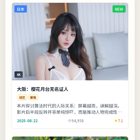
日本
NEW
4K
大阪：樱花月台无名证人
综艺
爱情
本片探讨算法时代的人际关系：屏幕越亮，误解越深。
影片后半段反转并非单纯惊吓，而是推动人物完成性格
蜕变。影片中出现的地标多为实景拍摄，旅行爱好者
2025-08-22
94,958
7.1
可...