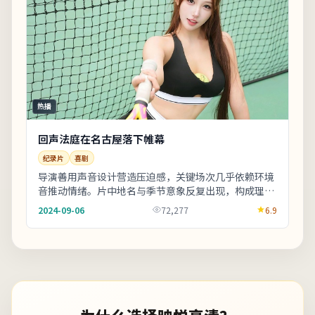
热播
回声法庭在名古屋落下帷幕
纪录片
喜剧
导演善用声音设计营造压迫感，关键场次几乎依赖环境
音推动情绪。片中地名与季节意象反复出现，构成理解
人物动机的重要线索。适合晚间完整观看，配合大屏
2024-09-06
72,277
6.9
与...