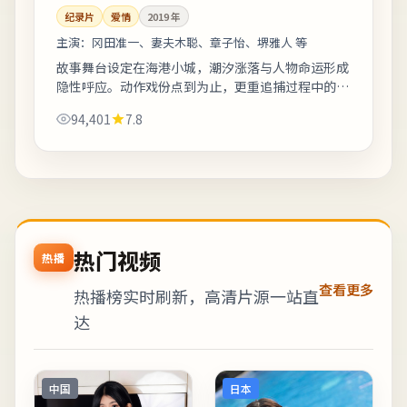
纪录片
爱情
2019
年
主演：
冈田准一、妻夫木聪、章子怡、堺雅人 等
故事舞台设定在海港小城，潮汐涨落与人物命运形成
隐性呼应。动作戏份点到为止，更重追捕过程中的心
理博弈。若你对东亚都市题材感兴趣，本片的地域符
94,401
7.8
号与文化语境值得关注。《冲绳海风以北，...
热门视频
热播
查看更多
热播榜实时刷新，高清片源一站直
达
中国
日本