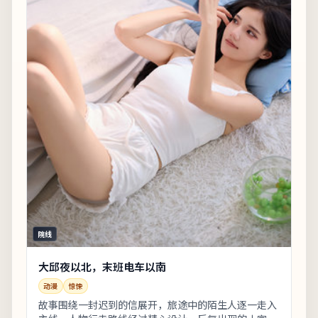
院线
大邱夜以北，末班电车以南
动漫
惊悚
故事围绕一封迟到的信展开，旅途中的陌生人逐一走入