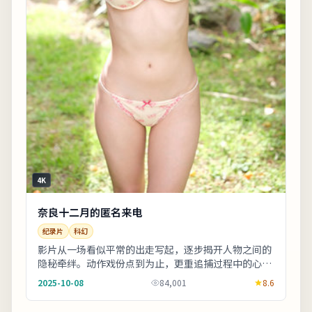
4K
奈良十二月的匿名来电
纪录片
科幻
影片从一场看似平常的出走写起，逐步揭开人物之间的
隐秘牵绊。动作戏份点到为止，更重追捕过程中的心理
博弈。友情提示：部分镜头闪烁较快，光敏人群请酌
2025-10-08
84,001
8.6
情...