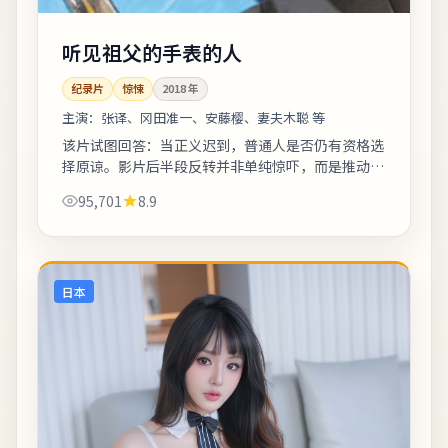
听见祖父的手表的人
纪录片
惊悚
2018
年
主演：
张译、冈田准一、安藤樱、妻夫木聪 等
该片试图回答：当正义迟到，普通人是否仍有资格选
择原谅。影片后半段反转并非单纯惊吓，而是推动人
物完成性格蜕变。若你对东亚都市题材感兴趣，本片
95,701
8.9
的地域符号与文化语境值得关注。《听见祖...
日本