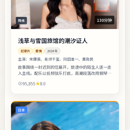
130分钟
院线
浅草与雪国旅馆的潮汐证人
纪录片
爱情
2024
年
主演：
宋康昊、易烊千玺、冈田准一、黄政民
故事围绕一封迟到的信展开，旅途中的陌生人逐一走
入主线。配乐以低频弦乐打底，高潮段落改用钢琴独
奏，情绪克制而有后劲。友情提示：部分镜头闪烁较
95,855
8.0
快，光敏人群请酌情观看。《浅草与雪国旅...
日本