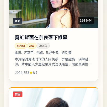
163分钟
臻彩
霓虹背面在奈良落下帷幕
电视剧
战争
2025
年
主演：
河正宇、倪妮、易烊千玺、胡歌 等
本片探讨算法时代的人际关系：屏幕越亮，误解越
深。片中插入少量纪录片式访谈段落，增强真实性与
代入感。整体来看，这是一部类型元素清晰、人物动
94,753
8.7
机可信的作品，值得安静看完。《霓虹背面在...
韩国