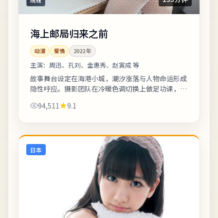
海上邮局归来之前
动漫
爱情
2022
年
主演：
周迅、孔刘、金惠秀、赵寅成 等
故事舞台设定在海港小城，潮汐涨落与人物命运形成
隐性呼应。摄影团队在冷暖色调切换上做足功课，城
市霓虹与陋巷昏灯对比鲜明。适合喜欢细腻叙事与现
94,511
9.1
实质感的观众；若追求纯爽片场面需自行权...
日本