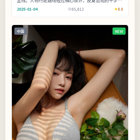
主线。人物行走路线经过精心设计，反复出现的十字路
口象征抉择。整体来看，这是一部类型元素清晰、人
2025-01-04
65,812
8.8
物...
中国
NEW