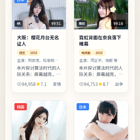
的地域...
99:51
99:16
4K
臻彩
大阪：樱花月台无名
霓虹背面在奈良落下
证人
帷幕
综艺
2025
电视剧
2025
主演：
阿部宽、松坂桃李
主演：
河正宇、倪妮 等
等
本片探讨算法时代的人
本片探讨算法时代的人
际关系：屏幕越亮，误
际关系：屏幕越亮，误
解越深。影片后半段反
解越深。片中插入少量
94,958
7.1
爱情
94,753
8.7
战争
转并非单纯惊吓，而是
纪录片式访谈段落，增
推动人物完成性格蜕
强真实性与代入感。整
变。影片中出现的地标
体来看，这是一部类型
多为实景拍摄，旅行爱
元素清晰、人物动机可
韩国
日本
好者可...
信的...