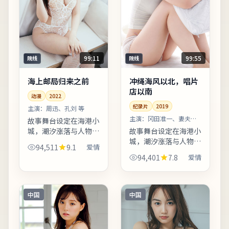
99:11
99:55
院线
院线
海上邮局归来之前
冲绳海风以北，唱片
店以南
动漫
2022
纪录片
2019
主演：
周迅、孔刘 等
主演：
冈田准一、妻夫木
故事舞台设定在海港小
聪 等
城，潮汐涨落与人物命
故事舞台设定在海港小
运形成隐性呼应。摄影
城，潮汐涨落与人物命
94,511
9.1
爱情
团队在冷暖色调切换上
运形成隐性呼应。动作
94,401
7.8
爱情
做足功课，城市霓虹与
戏份点到为止，更重追
陋巷昏灯对比鲜明。适
捕过程中的心理博弈。
合喜欢细腻叙事与现实
若你对东亚都市题材感
质感...
兴趣，本片的地域符号
中国
中国
与文...