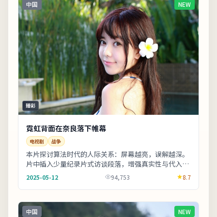
中国
NEW
臻彩
霓虹背面在奈良落下帷幕
电视剧
战争
本片探讨算法时代的人际关系：屏幕越亮，误解越深。
片中插入少量纪录片式访谈段落，增强真实性与代入
感。整体来看，这是一部类型元素清晰、人物动机可信
2025-05-12
94,753
8.7
的...
中国
NEW