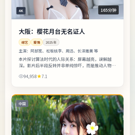
165分钟
4K
大阪：樱花月台无名证人
综艺
爱情
2025
年
主演：
阿部宽、松坂桃李、周迅、长泽雅美 等
本片探讨算法时代的人际关系：屏幕越亮，误解越
深。影片后半段反转并非单纯惊吓，而是推动人物完
成性格蜕变。影片中出现的地标多为实景拍摄，旅行
94,958
7.1
爱好者可按图索骥打卡。《大阪：樱花月台无...
中国