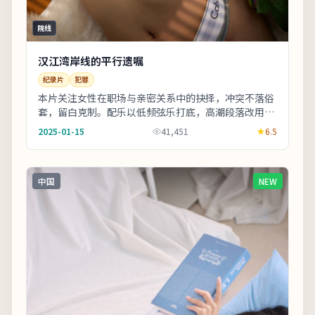
院线
汉江湾岸线的平行遗嘱
纪录片
犯罪
本片关注女性在职场与亲密关系中的抉择，冲突不落俗
套，留白克制。配乐以低频弦乐打底，高潮段落改用钢
琴独奏，情绪克制而有后劲。整体来看，这是一部类
2025-01-15
41,451
6.5
型...
中国
NEW