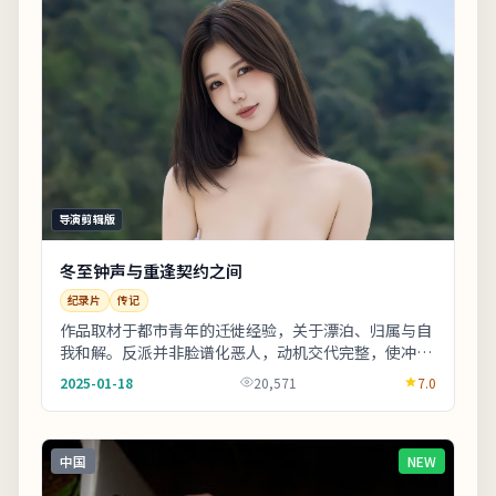
导演剪辑版
冬至钟声与重逢契约之间
纪录片
传记
作品取材于都市青年的迁徙经验，关于漂泊、归属与自
我和解。反派并非脸谱化恶人，动机交代完整，使冲突
更具现实刺痛感。剧情信息与人物关系可在二刷时解
2025-01-18
20,571
7.0
锁...
中国
NEW